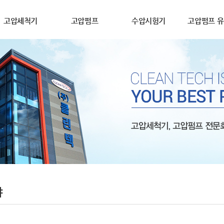
고압세척기
고압펌프
수압시험기
고압펌프 
야