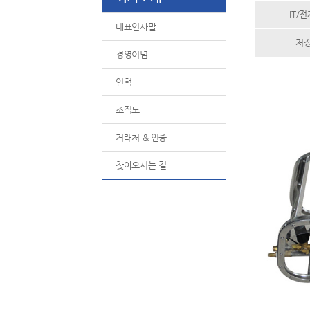
IT/
대표인사말
저
경영이념
연혁
조직도
거래처 & 인증
찾아오시는 길