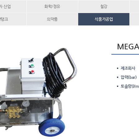
전자 산업
화학/정유
철강
장탱크
의약품
식품가공업
MEGA
제조회사
압력(bar)
토출량(l/mi