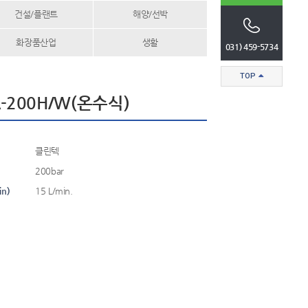
건설/플랜트
해양/선박
화장품산업
생활
031) 459-5734
TOP
-200H/W(온수식)
클린텍
200bar
n)
15 L/min.