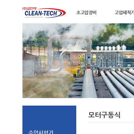
초고압장비
고압세척
모터구동식
수압시험기